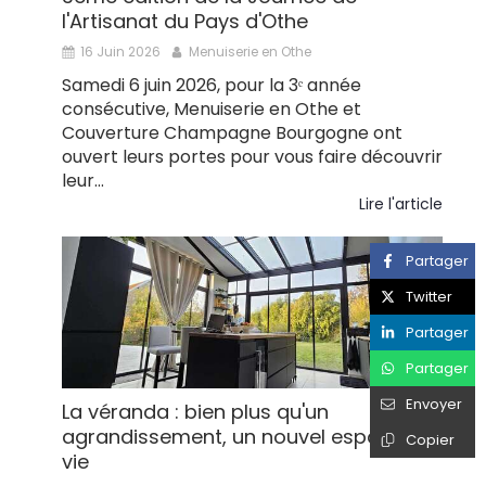
l'Artisanat du Pays d'Othe
16 Juin 2026
Menuiserie en Othe
Samedi 6 juin 2026, pour la 3ᵉ année
consécutive, Menuiserie en Othe et
Couverture Champagne Bourgogne ont
ouvert leurs portes pour vous faire découvrir
leur...
Lire l'article
Partager
Twitter
Partager
Partager
Envoyer
La véranda : bien plus qu'un
agrandissement, un nouvel espace de
Copier
vie