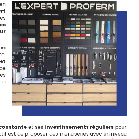
 en
rt
es
tes
sur
om
ne.
et
de
des
la
 constante
et ses
investissements réguliers
pour
ectif est de proposer des menuiseries avec un niveau