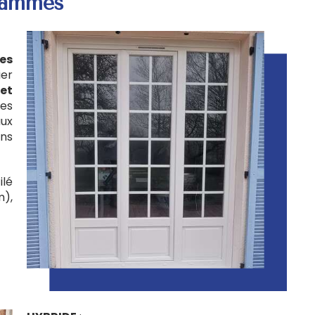
 gammes
es
ier
et
ses
aux
ons
ilé
m),