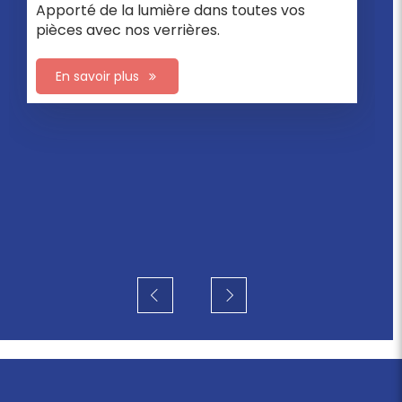
Apporté de la lumière dans toutes vos
pièces avec nos verrières.
En savoir plus
PORTES D’INTÉRIEURES
Un intérieur parfait jusqu’à vos portes
d’intérieures.
En savoir plus
Slide précédent
Slide suivant