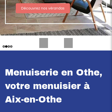
Découvrez nos fenêtres
Découvrez nos portes d’entrée
Découvrez nos portails
Découvrez nos vérandas
Slide précédent
Slide suivant
Menuiserie en Othe,
votre menuisier à
Aix-en-Othe