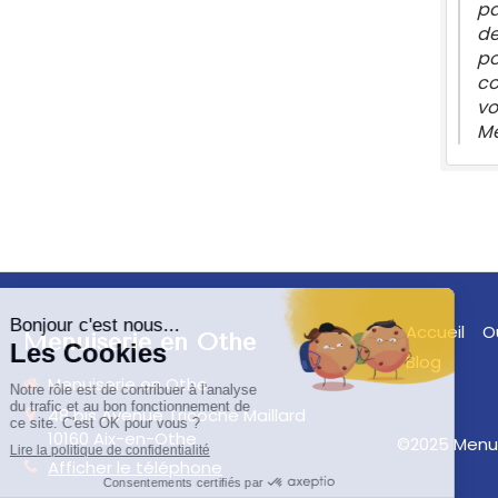
pa
de
po
co
vo
Me
Accueil
O
Menuiserie en Othe
Blog
Menuiserie en Othe
48 bis Avenue Tricoche Maillard
10160
Aix-en-Othe
©2025 Menui
Afficher le téléphone