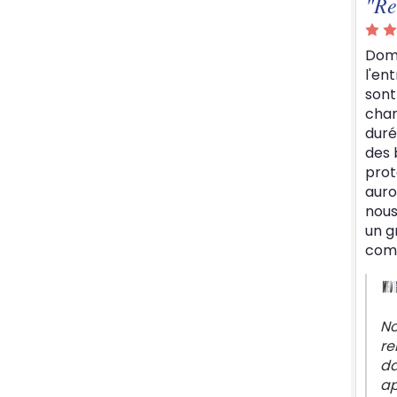
"Re
Domm
l'en
sont
chan
duré
des 
prot
auro
nous
un g
comm
No
re
da
ap