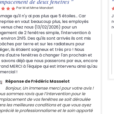
mpacement de deux fenetres "
Par M et Mme Mandart
age qu'il n'y ai pas plus que 5 étoiles... Car
J
treprise en vaut beaucoup plus, les employés
r
 venus chez nous (13/02/2026) pour un
r
gement de 2 fenêtres simple, l'intervention à
 environ 2h15. Des qu'ils sont arrivés ils ont mis
bâches par terre et sur les radiateurs pour
éger, ils étaient soigneux et très pro ! Nous
ns d'autre fenêtres à changer l'an prochain et
 savons déjà que nous passerons par eux, encore
rand MERCI à l'équipe qui est intervenu ainsi qu'au
ercial !
Réponse de Frédéric Masselot
Bonjour, Un immense merci pour votre avis !
us sommes ravis que l’intervention pour le
mplacement de vos fenêtres se soit déroulée
ns les meilleures conditions et que vous ayez
précié le professionnalisme et le soin apporté