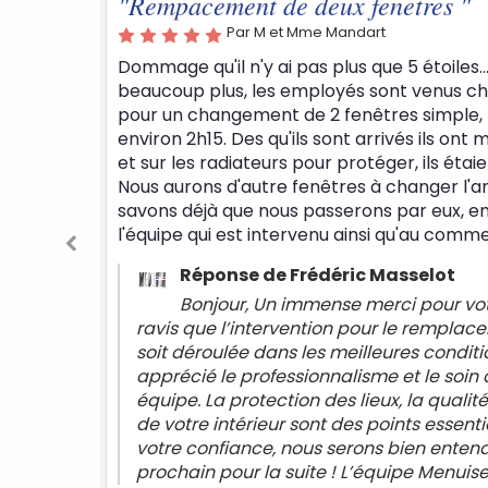
ent de deux fenetres "
Par M et Mme Mandart
 n'y ai pas plus que 5 étoiles... Car l'entreprise en vaut
s, les employés sont venus chez nous (13/02/2026)
ement de 2 fenêtres simple, l'intervention à duré
 Des qu'ils sont arrivés ils ont mis des bâches par terre
iateurs pour protéger, ils étaient soigneux et très pro !
'autre fenêtres à changer l'an prochain et nous
que nous passerons par eux, encore un grand MERCI à
est intervenu ainsi qu'au commercial !
se de Frédéric Masselot
ur, Un immense merci pour votre avis ! Nous sommes
l’intervention pour le remplacement de vos fenêtres se
ée dans les meilleures conditions et que vous ayez
e professionnalisme et le soin apporté par notre
protection des lieux, la qualité de la pose et le respect
térieur sont des points essentiels pour nous. Merci pour
iance, nous serons bien entendu au rendez-vous l’an
ur la suite ! L’équipe Menuiserie en Othe