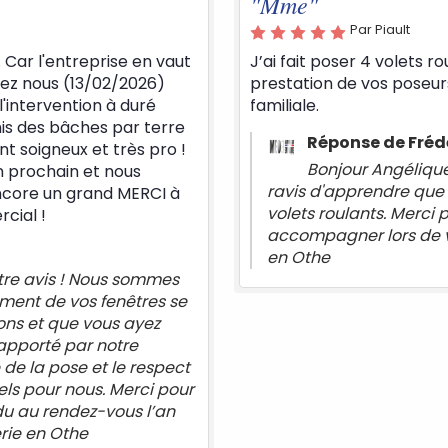
"Mme"
Par Piault
J’ai fait poser 4 volets roulants sur mesure. Je suis r
prestation de vos poseurs. Je recommande cette e
familiale.
Réponse de Frédéric Masselot
Bonjour Angélique, Merci pour votre avis ! 
ravis d'apprendre que tout se soit bien passé pou
volets roulants. Merci pour votre confiance, Au pla
accompagner lors de vos prochains projets, L'éq
en Othe