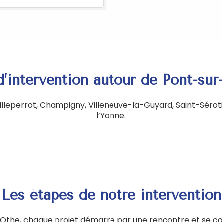
’intervention autour de Pont-su
lleperrot, Champigny, Villeneuve-la-Guyard, Saint-Séroti
l’Yonne.
Les étapes de notre intervention
Othe, chaque projet démarre par une rencontre et se con