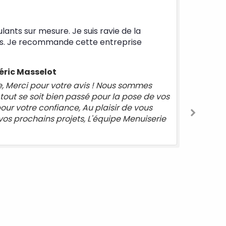
"Remplacement de tabliers 
Par CHIMENE Claude
avie de la
Grande compétence de l'équipe s
ntreprise
mon domicile pour un changement d
soigné et belle qualité du matéri
Nous sommes
r la pose de vos
isir de vous
uipe Menuiserie